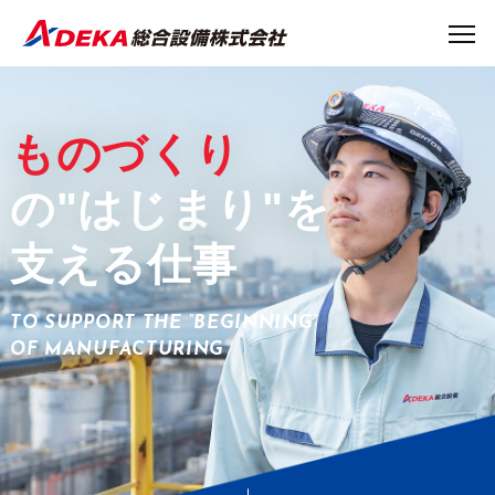
ものづくり
の"はじまり"を
支える仕事
TO SUPPORT THE “BEGINNING”
OF MANUFACTURING